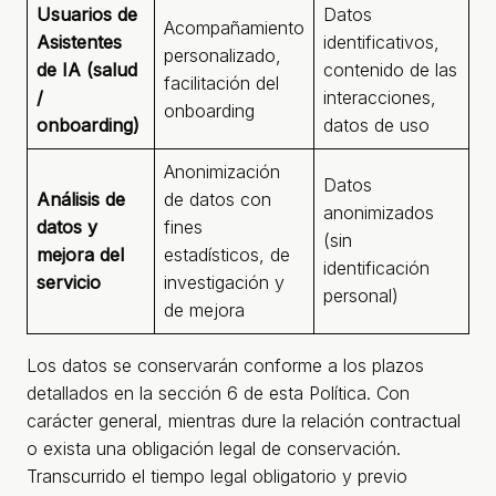
Usuarios de
Datos
Acompañamiento
Ar
Asistentes
identificativos,
personalizado,
+
de IA (salud
contenido de las
facilitación del
co
/
interacciones,
onboarding
de
onboarding)
datos de uso
Anonimización
Datos
Análisis de
de datos con
anonimizados
datos y
fines
Ar
(sin
mejora del
estadísticos, de
(i
identificación
servicio
investigación y
personal)
de mejora
Los datos se conservarán conforme a los plazos
detallados en la sección 6 de esta Política. Con
carácter general, mientras dure la relación contractual
o exista una obligación legal de conservación.
Transcurrido el tiempo legal obligatorio y previo