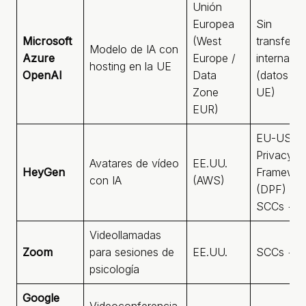
Unión
Europea
Sin
Microsoft
(West
transfere
Modelo de IA con
Azure
Europe /
internacio
hosting en la UE
OpenAI
Data
(datos en
Zone
UE)
EUR)
EU-US D
Privacy
Avatares de vídeo
EE.UU.
HeyGen
Framewor
con IA
(AWS)
(DPF) +
SCCs + 
Videollamadas
Zoom
para sesiones de
EE.UU.
SCCs + 
psicología
Google