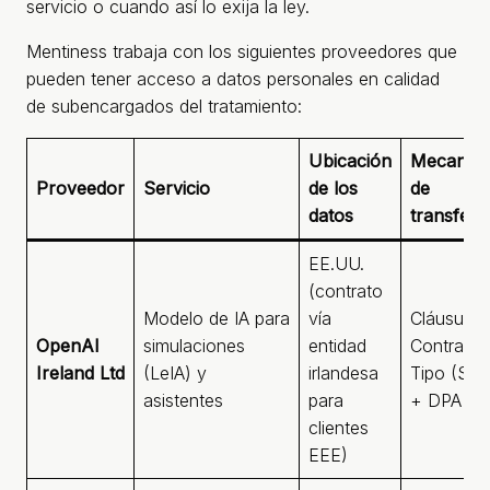
servicio o cuando así lo exija la ley.
Mentiness trabaja con los siguientes proveedores que
pueden tener acceso a datos personales en calidad
de subencargados del tratamiento:
Ubicación
Mecanis
Proveedor
Servicio
de los
de
datos
transfere
EE.UU.
(contrato
Modelo de IA para
vía
Cláusulas
OpenAI
simulaciones
entidad
Contractu
Ireland Ltd
(LeIA) y
irlandesa
Tipo (SC
asistentes
para
+ DPA
clientes
EEE)