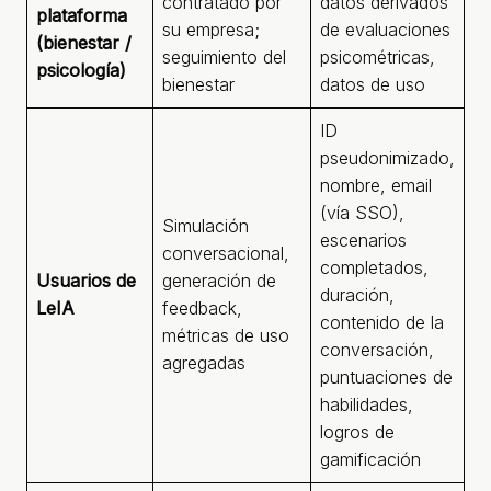
contratado por
datos derivados
co
plataforma
su empresa;
de evaluaciones
e
(bienestar /
seguimiento del
psicométricas,
co
psicología)
bienestar
datos de uso
de
ID
pseudonimizado,
nombre, email
Ar
(vía SSO),
Simulación
(e
escenarios
conversacional,
co
completados,
Usuarios de
generación de
e
duración,
LeIA
feedback,
co
contenido de la
métricas de uso
de
conversación,
agregadas
ac
puntuaciones de
pl
habilidades,
logros de
gamificación