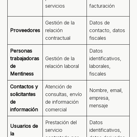
(o
servicios
facturación
le
Gestión de la
Datos de
Proveedores
relación
contacto, datos
Ar
contractual
fiscales
Personas
Datos
trabajadoras
Gestión de la
identificativos,
Ar
de
relación laboral
laborales,
R
Mentiness
fiscales
Contactos y
Atención de
Nombre, email,
solicitantes
consultas, envío
Ar
empresa,
de
de información
(c
mensaje
información
comercial
Prestación del
Datos
Ar
Usuarios de
servicio
identificativos,
(e
la