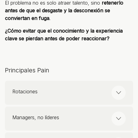
El problema no es solo atraer talento, sino
retenerlo
antes de que el desgaste y la desconexión se
conviertan en fuga
.
¿Cómo evitar que el conocimiento y la experiencia
clave se pierdan antes de poder reaccionar?
Principales Pain
Rotaciones
La rotación en farma puede superar el
25%
,
Managers, no líderes
un problema crítico en un sector donde la
especialización es clave.
80% de los managers en farma han sido
El reemplazo de un perfil altamente cualificado