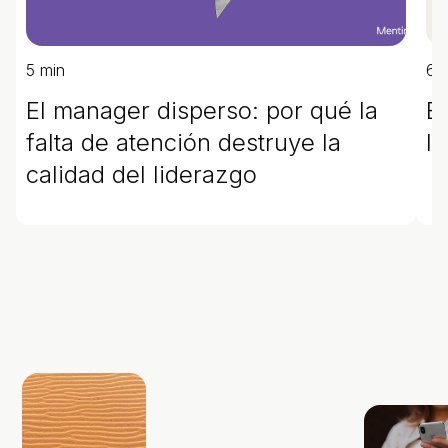
5 min
6 
El manager disperso: por qué la
Es
falta de atención destruye la
l
calidad del liderazgo