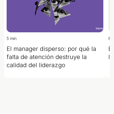
5 min
6 
El manager disperso: por qué la
Es
falta de atención destruye la
l
calidad del liderazgo