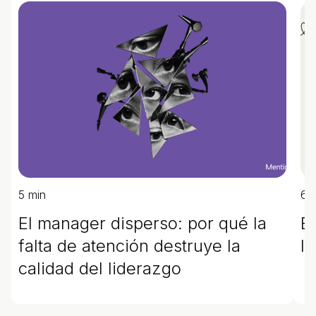
5 min
6 
El manager disperso: por qué la
Es
falta de atención destruye la
l
calidad del liderazgo