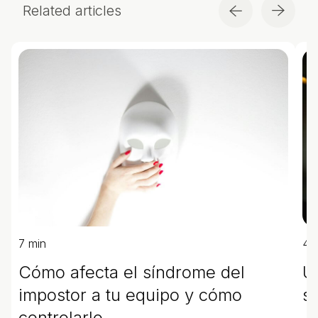
Related articles
7 min
4 
Cómo afecta el síndrome del
U
impostor a tu equipo y cómo
s
controlarlo