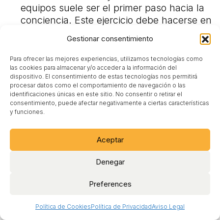
equipos suele ser el primer paso hacia la
Producto
conciencia. Este ejercicio debe hacerse en
un contexto psicológicamente seguro, no
Contacto
Gestionar consentimiento
punitivo.
Blog
Diseña programas de desarrollo de
Para ofrecer las mejores experiencias, utilizamos tecnologías como
Sobre nosotros
liderazgo específicos.
No todos los
las cookies para almacenar y/o acceder a la información del
dispositivo. El consentimiento de estas tecnologías nos permitirá
managers necesitan el mismo tipo de
procesar datos como el comportamiento de navegación o las
formación. Los afectados por Dunning-
identificaciones únicas en este sitio. No consentir o retirar el
Aviso Legal
consentimiento, puede afectar negativamente a ciertas características
Kruger requieren programas centrados en
y funciones.
Condiciones de Uso
reconocer la complejidad real del
liderazgo, desarrollar humildad intelectual,
Política de Cookies
Aceptar
valorar el input contrario a sus certezas
Política de Privacidad
iniciales, y buscar activamente feedback,
Denegar
especialmente el incómodo.
Estructura las dinámicas de decisión.
Preferences
Cambia los procesos para que la
competencia pese más que la confianza.
Política de Cookies
Política de Privacidad
Aviso Legal
En reuniones estratégicas, establece